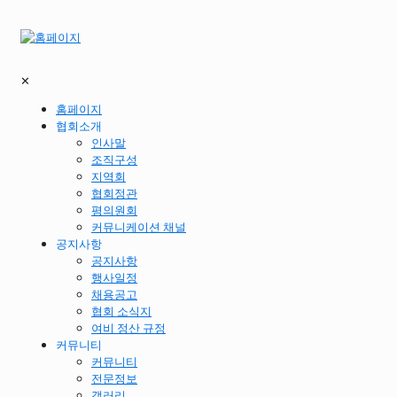
✕
홈페이지
협회소개
인사말
조직구성
지역회
협회정관
평의원회
커뮤니케이션 채널
공지사항
공지사항
행사일정
채용공고
협회 소식지
여비 정산 규정
커뮤니티
커뮤니티
전문정보
갤러리