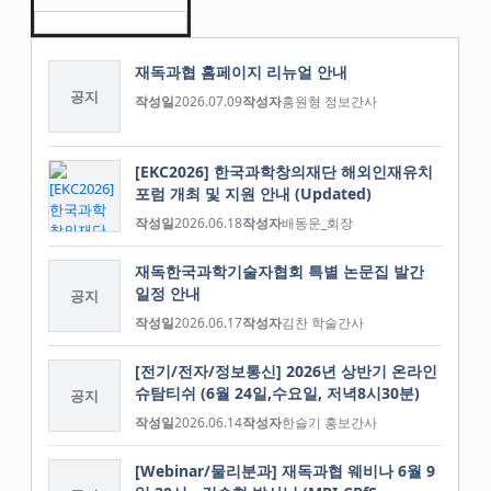
재독과협 홈페이지 리뉴얼 안내
공지
작성일
2026.07.09
작성자
홍원형 정보간사
[EKC2026] 한국과학창의재단 해외인재유치
포럼 개최 및 지원 안내 (Updated)
작성일
2026.06.18
작성자
배동운_회장
재독한국과학기술자협회 특별 논문집 발간
일정 안내
공지
작성일
2026.06.17
작성자
김찬 학술간사
[전기/전자/정보통신] 2026년 상반기 온라인
슈탐티쉬 (6월 24일,수요일, 저녁8시30분)
공지
작성일
2026.06.14
작성자
한슬기 홍보간사
[Webinar/물리분과] 재독과협 웨비나 6월 9