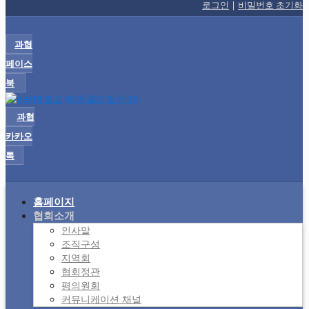
로그인
|
비밀번호 초기화
과협
페이스
북
과협
카카오
톡
홈페이지
협회소개
인사말
조직구성
지역회
협회정관
평의원회
커뮤니케이션 채널