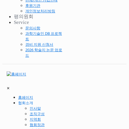
단체/개인 가입안내
후원기관
개인정보처리방침
평의원회
Service
문의사항
과학기술인 DB 프로젝
트
경비 지원 신청서
2026 학술지 논문 업로
드
✕
홈페이지
협회소개
인사말
조직구성
지역회
협회정관