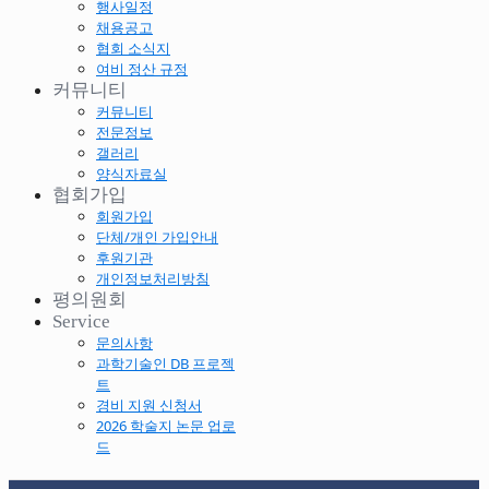
행사일정
채용공고
협회 소식지
여비 정산 규정
커뮤니티
커뮤니티
전문정보
갤러리
양식자료실
협회가입
회원가입
단체/개인 가입안내
후원기관
개인정보처리방침
평의원회
Service
문의사항
과학기술인 DB 프로젝
트
경비 지원 신청서
2026 학술지 논문 업로
드