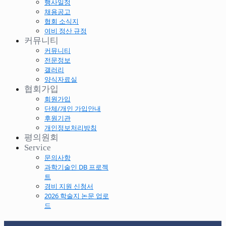
행사일정
채용공고
협회 소식지
여비 정산 규정
커뮤니티
커뮤니티
전문정보
갤러리
양식자료실
협회가입
회원가입
단체/개인 가입안내
후원기관
개인정보처리방침
평의원회
Service
문의사항
과학기술인 DB 프로젝
트
경비 지원 신청서
2026 학술지 논문 업로
드